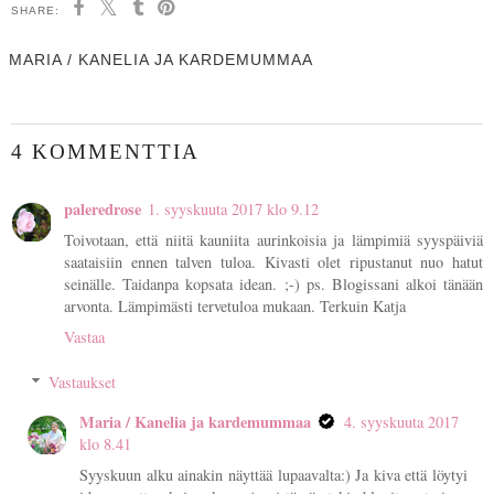
SHARE:
MARIA / KANELIA JA KARDEMUMMAA
4 KOMMENTTIA
paleredrose
1. syyskuuta 2017 klo 9.12
Toivotaan, että niitä kauniita aurinkoisia ja lämpimiä syyspäiviä
saataisiin ennen talven tuloa. Kivasti olet ripustanut nuo hatut
seinälle. Taidanpa kopsata idean. ;-) ps. Blogissani alkoi tänään
arvonta. Lämpimästi tervetuloa mukaan. Terkuin Katja
Vastaa
Vastaukset
Maria / Kanelia ja kardemummaa
4. syyskuuta 2017
klo 8.41
Syyskuun alku ainakin näyttää lupaavalta:) Ja kiva että löytyi