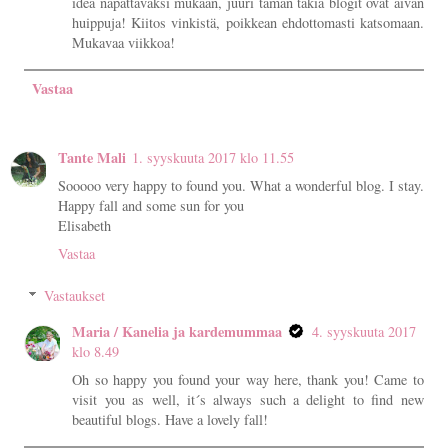
idea napattavaksi mukaan, juuri tämän takia blogit ovat aivan
huippuja! Kiitos vinkistä, poikkean ehdottomasti katsomaan.
Mukavaa viikkoa!
Vastaa
Tante Mali
1. syyskuuta 2017 klo 11.55
Sooooo very happy to found you. What a wonderful blog. I stay.
Happy fall and some sun for you
Elisabeth
Vastaa
Vastaukset
Maria / Kanelia ja kardemummaa
4. syyskuuta 2017
klo 8.49
Oh so happy you found your way here, thank you! Came to
visit you as well, it´s always such a delight to find new
beautiful blogs. Have a lovely fall!